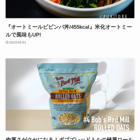
『オートミールビビンバ丼/455kcal』米化オートミー
ルで風味もUP!
2023-02-01
肉厚さがクセになる！ボブズレッドミルの極厚ロール