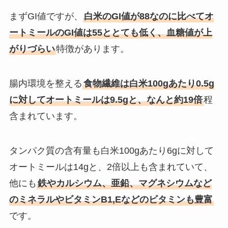
まずGI値ですが、
白米のGI値が88なのに比べてオ
ートミールのGI値は55ととても低く、血糖値が上
がりづらい
特徴があります。
腸内環境を整える
食物繊維は白米100gあたり0.5g
に対してオートミールは9.5gと、なんと約19倍
程
含まれています。
タンパク質の含有量も白米100gあたり6gに対して
オートミールは14gと、2倍以上も含まれていて、
他にも
鉄やカルシウム、亜鉛、マグネシウムなど
のミネラルやビタミンB1,Eなどのビタミンも豊富
です。