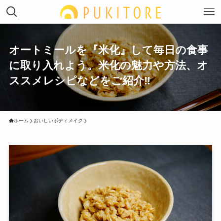
オートミールを『米化』して毎日の食事
に取り入れよう。米化の魅力や方法、オ
ススメレシピなどをご紹介‼︎
ホーム
おいしいボディメイク