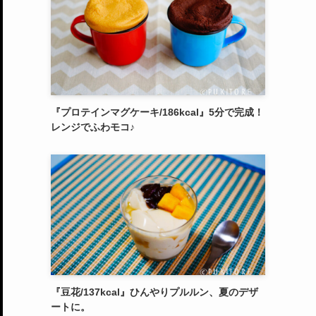
『プロテインマグケーキ/186kcal』5分で完成！
レンジでふわモコ♪
『豆花/137kcal』ひんやりプルルン、夏のデザ
ートに。